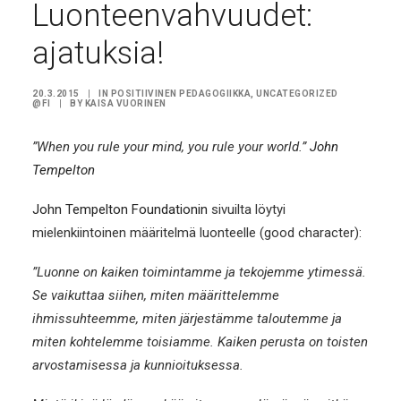
Luonteenvahvuudet:
ajatuksia!
20.3.2015
|
IN
POSITIIVINEN PEDAGOGIIKKA
,
UNCATEGORIZED
@FI
|
BY
KAISA VUORINEN
”When you rule your mind, you rule your world.”
John
Tempelton
John Tempelton Foundationin
sivuilta löytyi
mielenkiintoinen määritelmä luonteelle (good character):
”Luonne on kaiken toimintamme ja tekojemme ytimessä.
Se vaikuttaa siihen, miten määrittelemme
ihmissuhteemme, miten järjestämme taloutemme ja
miten kohtelemme toisiamme. Kaiken perusta on toisten
arvostamisessa ja kunnioituksessa.