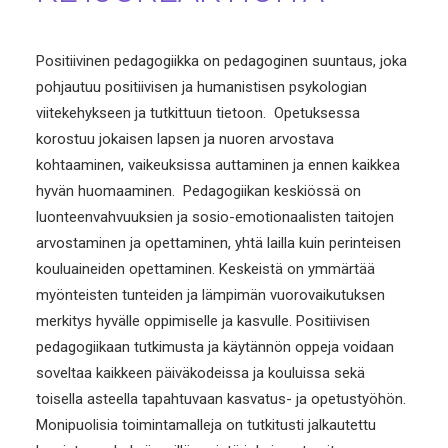
Positiivinen pedagogiikka on pedagoginen suuntaus, joka
pohjautuu positiivisen ja humanistisen psykologian
viitekehykseen ja tutkittuun tietoon. Opetuksessa
korostuu jokaisen lapsen ja nuoren arvostava
kohtaaminen, vaikeuksissa auttaminen ja ennen kaikkea
hyvän huomaaminen. Pedagogiikan keskiössä on
luonteenvahvuuksien ja sosio-emotionaalisten taitojen
arvostaminen ja opettaminen, yhtä lailla kuin perinteisen
kouluaineiden opettaminen. Keskeistä on ymmärtää
myönteisten tunteiden ja lämpimän vuorovaikutuksen
merkitys hyvälle oppimiselle ja kasvulle. Positiivisen
pedagogiikaan tutkimusta ja käytännön oppeja voidaan
soveltaa kaikkeen päiväkodeissa ja kouluissa sekä
toisella asteella tapahtuvaan kasvatus- ja opetustyöhön.
Monipuolisia toimintamalleja on tutkitusti jalkautettu