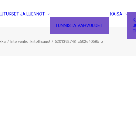
LUTUKSET JA LUENNOT
KAISA
K
TUNNISTA VAHVUUDET
J
T
ikka
Interventio: kiitollisuus!
5201392743_c502e4058b_z