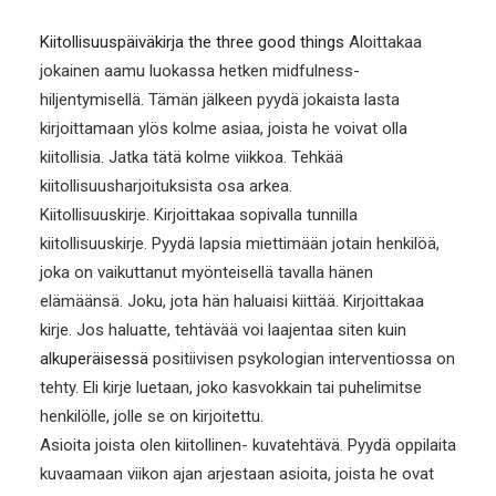
Kiitollisuuspäiväkirja the three good things
Aloittakaa
jokainen aamu luokassa hetken midfulness-
hiljentymisellä. Tämän jälkeen pyydä jokaista lasta
kirjoittamaan ylös kolme asiaa, joista he voivat olla
kiitollisia. Jatka tätä kolme viikkoa. Tehkää
kiitollisuusharjoituksista osa arkea.
Kiitollisuuskirje. Kirjoittakaa sopivalla tunnilla
kiitollisuuskirje. Pyydä lapsia miettimään jotain henkilöä,
joka on vaikuttanut myönteisellä tavalla hänen
elämäänsä. Joku, jota hän haluaisi kiittää. Kirjoittakaa
kirje. Jos haluatte, tehtävää voi laajentaa siten kuin
alkuperäisessä
positiivisen psykologian interventiossa on
tehty. Eli kirje luetaan, joko kasvokkain tai puhelimitse
henkilölle, jolle se on kirjoitettu.
Asioita joista olen kiitollinen- kuvatehtävä. Pyydä oppilaita
kuvaamaan viikon ajan arjestaan asioita, joista he ovat