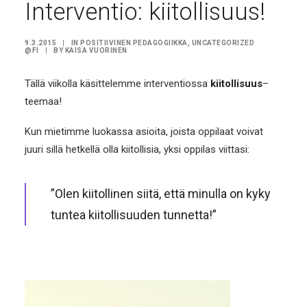
Interventio: kiitollisuus!
9.3.2015
|
IN
POSITIIVINEN PEDAGOGIIKKA
,
UNCATEGORIZED
@FI
|
BY
KAISA VUORINEN
Tällä viikolla käsittelemme interventiossa
kiitollisuus
–
teemaa!
Kun mietimme luokassa asioita, joista oppilaat voivat
juuri sillä hetkellä olla kiitollisia, yksi oppilas viittasi:
”Olen kiitollinen siitä, että minulla on kyky
tuntea kiitollisuuden tunnetta!”