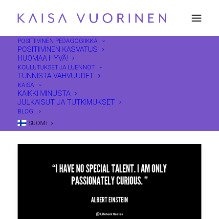
POSITIIVINEN PEDAGOGIIKKA
POSITIIVINEN KASVATUS
HUOMAA HYVÄ!
uteliaisuus
KOULUTUKSET JA LUENNOT
TUNNISTA VAHVUUDET
KAISA
KAIKKI MINUSTA
JULKAISUT JA TUTKIMUKSET
BLOGI
SUOMI