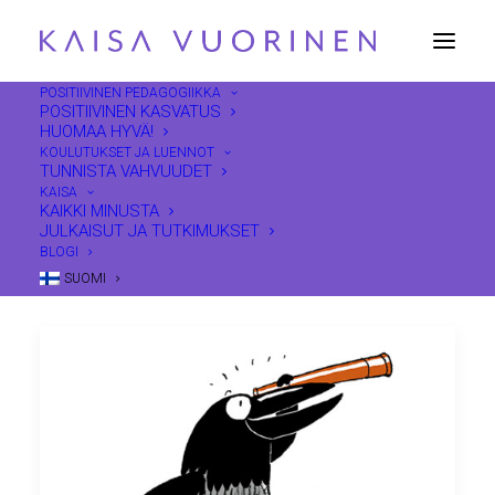
POSITIIVINEN PEDAGOGIIKKA
POSITIIVINEN KASVATUS
HUOMAA HYVÄ!
mikrohetket
KOULUTUKSET JA LUENNOT
TUNNISTA VAHVUUDET
KAISA
KAIKKI MINUSTA
JULKAISUT JA TUTKIMUKSET
BLOGI
SUOMI