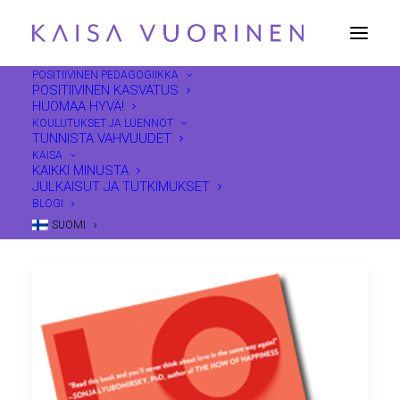
POSITIIVINEN PEDAGOGIIKKA
POSITIIVINEN KASVATUS
HUOMAA HYVÄ!
Artikkeleita
KOULUTUKSET JA LUENNOT
TUNNISTA VAHVUUDET
KAISA
KAIKKI MINUSTA
JULKAISUT JA TUTKIMUKSET
BLOGI
SUOMI