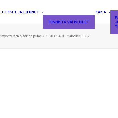
LUTUKSET JA LUENNOT
KAISA
K
TUNNISTA VAHVUUDET
J
T
: myönteinen sisäinen puhe!
15703764831_24bc3ce957_k