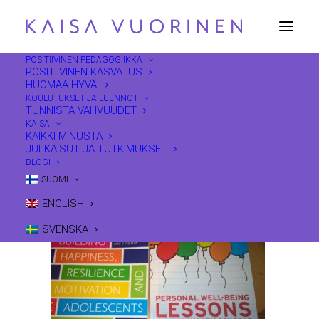
POSITIIVINEN PEDAGOGIIKKA
POSITIIVINEN KASVATUS
HUOMAA HYVÄ!
WP_20150724_09_32_13_Pro
KOULUTUKSET JA LUENNOT
Home
Luonteenvahvuudet
TUNNISTA VAHVUUDET
Artikkeleita, linkkejä ja muutama kirja!
KAISA
KAIKKI MINUSTA
WP_20150724_09_32_13_Pro
JULKAISUT JA TUTKIMUKSET
BLOGI
SUOMI
ENGLISH
SVENSKA