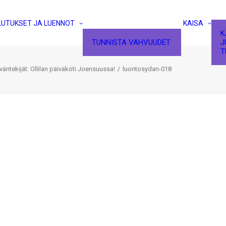
LUTUKSET JA LUENNOT
KAISA
K
TUNNISTA VAHVUUDET
J
T
väntekijät: Ollilan päiväkoti Joensuussa!
luontosydan-018