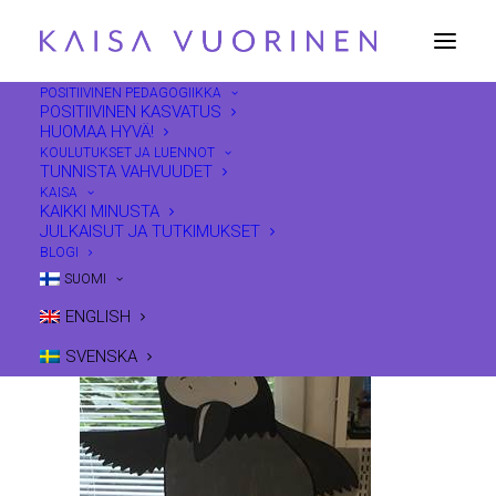
POSITIIVINEN PEDAGOGIIKKA
POSITIIVINEN KASVATUS
HUOMAA HYVÄ!
Ollilan vahvuusvaris
KOULUTUKSET JA LUENNOT
Home
Hyväntekijät
TUNNISTA VAHVUUDET
Hyväntekijät: Ollilan päiväkoti Joensuussa!
KAISA
KAIKKI MINUSTA
Ollilan vahvuusvaris
JULKAISUT JA TUTKIMUKSET
BLOGI
SUOMI
ENGLISH
SVENSKA