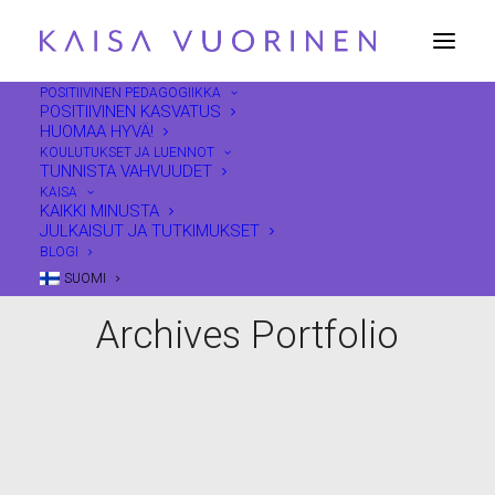
POSITIIVINEN PEDAGOGIIKKA
POSITIIVINEN KASVATUS
HUOMAA HYVÄ!
KOULUTUKSET JA LUENNOT
TUNNISTA VAHVUUDET
KAISA
KAIKKI MINUSTA
JULKAISUT JA TUTKIMUKSET
BLOGI
SUOMI
Archives Portfolio