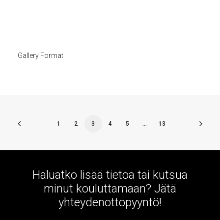
Gallery Format
1
2
3
4
5
…
13
Haluatko lisää tietoa tai kutsua
minut kouluttamaan? Jätä
yhteydenottopyyntö!