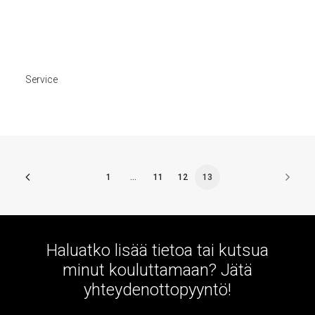
Service
1
…
11
12
13
Haluatko lisää tietoa tai kutsua
minut kouluttamaan? Jätä
yhteydenottopyyntö!