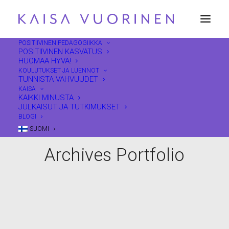
POSITIIVINEN PEDAGOGIIKKA
POSITIIVINEN KASVATUS
HUOMAA HYVÄ!
KOULUTUKSET JA LUENNOT
TUNNISTA VAHVUUDET
KAISA
KAIKKI MINUSTA
JULKAISUT JA TUTKIMUKSET
BLOGI
SUOMI
Archives Portfolio