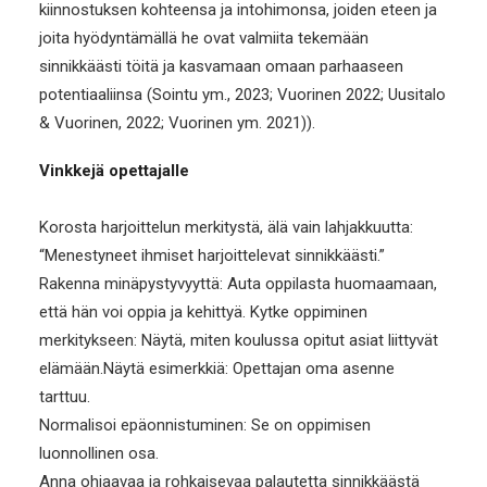
kiinnostuksen kohteensa ja intohimonsa, joiden eteen ja
joita hyödyntämällä he ovat valmiita tekemään
sinnikkäästi töitä ja kasvamaan omaan parhaaseen
potentiaaliinsa (Sointu ym., 2023; Vuorinen 2022; Uusitalo
& Vuorinen, 2022; Vuorinen ym. 2021)).
Vinkkejä opettajalle
Korosta harjoittelun merkitystä, älä vain lahjakkuutta:
“Menestyneet ihmiset harjoittelevat sinnikkäästi.”
Rakenna minäpystyvyyttä: Auta oppilasta huomaamaan,
että hän voi oppia ja kehittyä. Kytke oppiminen
merkitykseen: Näytä, miten koulussa opitut asiat liittyvät
elämään.Näytä esimerkkiä: Opettajan oma asenne
tarttuu.
Normalisoi epäonnistuminen: Se on oppimisen
luonnollinen osa.
Anna ohjaavaa ja rohkaisevaa palautetta sinnikkäästä