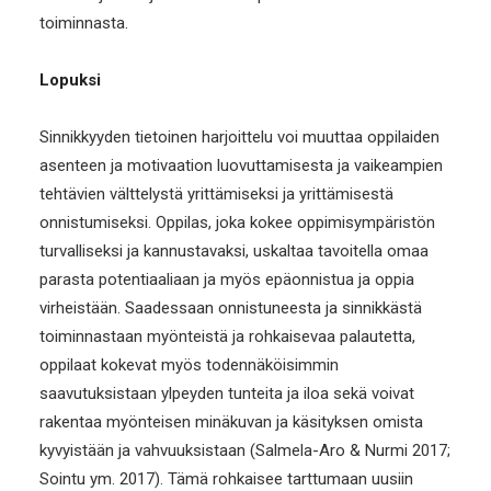
toiminnasta.
Lopuksi
Sinnikkyyden tietoinen harjoittelu voi muuttaa oppilaiden
asenteen ja motivaation luovuttamisesta ja vaikeampien
tehtävien välttelystä yrittämiseksi ja yrittämisestä
onnistumiseksi. Oppilas, joka kokee oppimisympäristön
turvalliseksi ja kannustavaksi, uskaltaa tavoitella omaa
parasta potentiaaliaan ja myös epäonnistua ja oppia
virheistään. Saadessaan onnistuneesta ja sinnikkästä
toiminnastaan myönteistä ja rohkaisevaa palautetta,
oppilaat kokevat myös todennäköisimmin
saavutuksistaan ylpeyden tunteita ja iloa sekä voivat
rakentaa myönteisen minäkuvan ja käsityksen omista
kyvyistään ja vahvuuksistaan (Salmela-Aro & Nurmi 2017;
Sointu ym. 2017). Tämä rohkaisee tarttumaan uusiin