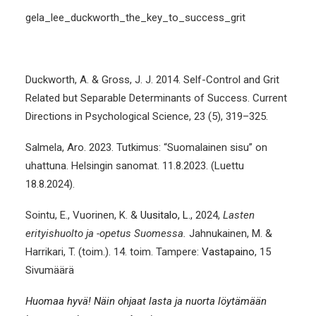
gela_lee_duckworth_the_key_to_success_grit
Duckworth, A. & Gross, J. J. 2014. Self-Control and Grit
Related but Separable Determinants of Success. Current
Directions in Psychological Science, 23 (5), 319–325.
Salmela, Aro. 2023. Tutkimus: “Suomalainen sisu” on
uhattuna. Helsingin sanomat. 11.8.2023. (Luettu
18.8.2024).
Sointu, E., Vuorinen, K. &
Uusitalo, L.
, 2024,
Lasten
erityishuolto ja -opetus Suomessa.
Jahnukainen, M. &
Harrikari, T. (toim.). 14. toim. Tampere:
Vastapaino
, 15
Sivumäärä
Huomaa hyvä! Näin ohjaat lasta ja nuorta löytämään