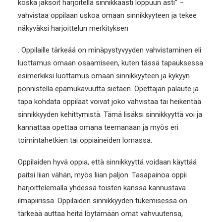
koska jaksoit harjoitella sinnikkäästi loppuun asti” –
vahvistaa oppilaan uskoa omaan sinnikkyyteen ja tekee
näkyväksi harjoittelun merkityksen
. Oppilaille tärkeää on minäpystyvyyden vahvistaminen eli
luottamus omaan osaamiseen, kuten tässä tapauksessa
esimerkiksi luottamus omaan sinnikkyyteen ja kykyyn
ponnistella epämukavuutta sietäen.
Opettajan palaute ja
tapa kohdata oppilaat voivat joko vahvistaa tai heikentää
sinnikkyyden kehittymistä.
Tämä lisäksi
sinnikkyyttä voi ja
kannattaa opettaa omana teemanaan ja myös eri
toimintahetkien tai oppiaineiden lomassa.
Oppilaiden hyvä oppia, että sinnikkyyttä voidaan käyttää
paitsi liian vähän, myös liian paljon. Tasapainoa oppii
harjoittelemalla yhdessä toisten kanssa kannustava
ilmapiirissä. Oppilaiden sinnikkyyden tukemisessa on
tärkeää auttaa heitä löytämään omat vahvuutensa,