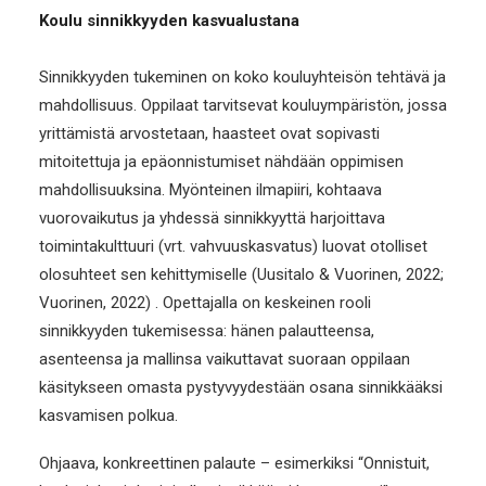
Koulu sinnikkyyden kasvualustana
Sinnikkyyden tukeminen on koko kouluyhteisön tehtävä ja
mahdollisuus. Oppilaat tarvitsevat kouluympäristön, jossa
yrittämistä arvostetaan, haasteet ovat sopivasti
mitoitettuja ja epäonnistumiset nähdään oppimisen
mahdollisuuksina. Myönteinen ilmapiiri, kohtaava
vuorovaikutus ja yhdessä sinnikkyyttä harjoittava
toimintakulttuuri (vrt. vahvuuskasvatus) luovat otolliset
olosuhteet sen kehittymiselle (Uusitalo & Vuorinen, 2022;
Vuorinen, 2022) . Opettajalla on keskeinen rooli
sinnikkyyden tukemisessa: hänen palautteensa,
asenteensa ja mallinsa vaikuttavat suoraan oppilaan
käsitykseen omasta pystyvyydestään osana sinnikkääksi
kasvamisen polkua.
Ohjaava, konkreettinen palaute – esimerkiksi “Onnistuit,