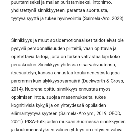
puurtamiseksi ja mailan puristamiseksi. Intohimo,
yhdistettynä sinnikkyyteen, parantaa suoritusta,
tyytyväisyyttä ja tukee hyvinvointia (Salmela-Aro, 2023).
Sinnikkyys ja muut sosioemotionaaliset taidot eivät ole
pysyviä persoonallisuuden piirteitä, vaan opittavia ja
opetettavia taitoja, joita on tärkeä vahvistaa läpi koko
peruskoulun. Sinnikkyys yhdessä sisarvahvuutensa,
itsesäätelyn, kanssa ennustaa koulumenestystä jopa
paremmin kuin älykkyysosamäärä (Duckworth & Gross,
2014). Nuorena opittu sinnikkyys ennustaa myös
oppimisen intoa, suojaa masennukselta, tukee
kognitiivisia kykyjä ja on yhteydessä oppilaiden
elämäntyytyväisyyteen (Salmela-Aro ym., 2019; OECD,
2021). PISA-tutkijoiden mukaan Suomessa sinnikkyyden
ja koulumenestyksen välinen yhteys on erityisen vahva.