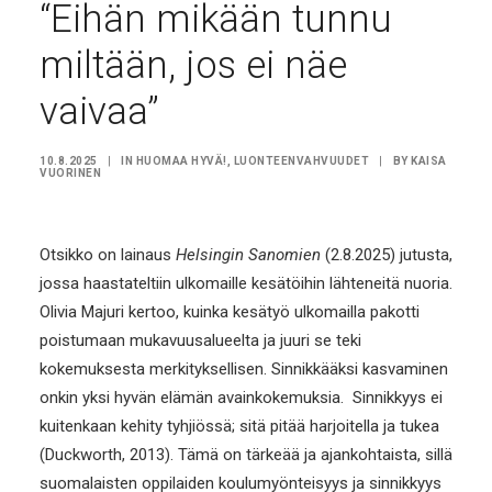
“Eihän mikään tunnu
miltään, jos ei näe
vaivaa”
10.8.2025
|
IN
HUOMAA HYVÄ!
,
LUONTEENVAHVUUDET
|
BY
KAISA
VUORINEN
Otsikko on lainaus
Helsingin Sanomien
(2.8.2025) jutusta,
jossa haastateltiin ulkomaille kesätöihin lähteneitä nuoria.
Olivia Majuri kertoo, kuinka kesätyö ulkomailla pakotti
poistumaan mukavuusalueelta ja juuri se teki
kokemuksesta merkityksellisen. Sinnikkääksi kasvaminen
onkin yksi hyvän elämän avainkokemuksia.
Sinnikkyys ei
kuitenkaan kehity tyhjiössä; sitä pitää harjoitella ja tukea
(Duckworth, 2013). Tämä on tärkeää ja ajankohtaista, sillä
suomalaisten oppilaiden koulumyönteisyys ja sinnikkyys