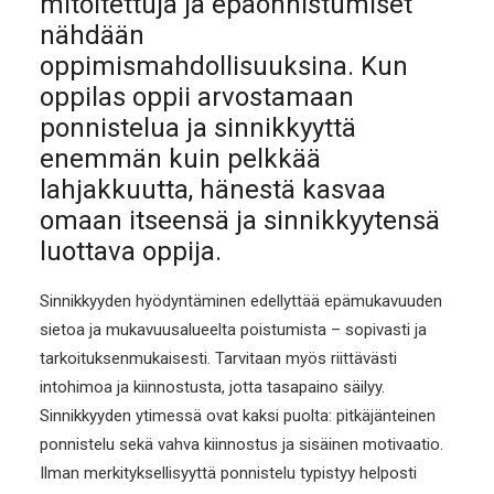
mitoitettuja ja epäonnistumiset
nähdään
oppimismahdollisuuksina. Kun
oppilas oppii arvostamaan
ponnistelua ja sinnikkyyttä
enemmän kuin pelkkää
lahjakkuutta, hänestä kasvaa
omaan itseensä ja sinnikkyytensä
luottava oppija.
Sinnikkyyden hyödyntäminen edellyttää epämukavuuden
sietoa ja mukavuusalueelta poistumista – sopivasti ja
tarkoituksenmukaisesti. Tarvitaan myös riittävästi
intohimoa ja kiinnostusta, jotta tasapaino säilyy.
Sinnikkyyden ytimessä ovat kaksi puolta: pitkäjänteinen
ponnistelu sekä vahva kiinnostus ja sisäinen motivaatio.
Ilman merkityksellisyyttä ponnistelu typistyy helposti