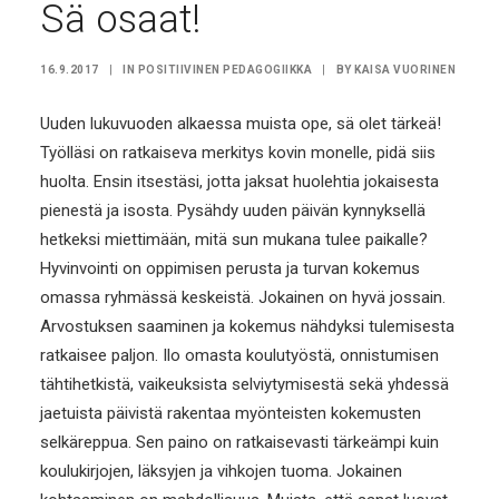
Sä osaat!
16.9.2017
|
IN
POSITIIVINEN PEDAGOGIIKKA
|
BY
KAISA VUORINEN
Uuden lukuvuoden alkaessa muista ope, sä olet tärkeä!
Työlläsi on ratkaiseva merkitys kovin monelle, pidä siis
huolta. Ensin itsestäsi, jotta jaksat huolehtia jokaisesta
pienestä ja isosta. Pysähdy uuden päivän kynnyksellä
hetkeksi miettimään, mitä sun mukana tulee paikalle?
Hyvinvointi on oppimisen perusta ja turvan kokemus
omassa ryhmässä keskeistä. Jokainen on hyvä jossain.
Arvostuksen saaminen ja kokemus nähdyksi tulemisesta
ratkaisee paljon. Ilo omasta koulutyöstä, onnistumisen
tähtihetkistä, vaikeuksista selviytymisestä sekä yhdessä
jaetuista päivistä rakentaa myönteisten kokemusten
selkäreppua. Sen paino on ratkaisevasti tärkeämpi kuin
koulukirjojen, läksyjen ja vihkojen tuoma. Jokainen