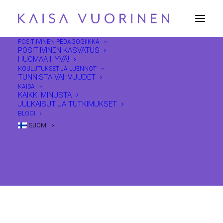
POSITIIVINEN PEDAGOGIIKKA
POSITIIVINEN KASVATUS
HUOMAA HYVÄ!
KOULUTUKSET JA LUENNOT
TUNNISTA VAHVUUDET
KAISA
KAIKKI MINUSTA
Sä osaat!
JULKAISUT JA TUTKIMUKSET
BLOGI
16.9.2017
|
IN
POSITIIVINEN PEDAGOGIIKKA
|
BY
KAISA VUORINEN
SUOMI