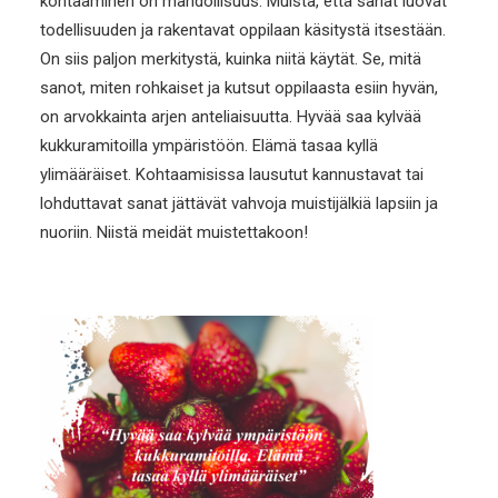
kohtaaminen on mahdollisuus. Muista, että sanat luovat
todellisuuden ja rakentavat oppilaan käsitystä itsestään.
On siis paljon merkitystä, kuinka niitä käytät. Se, mitä
sanot, miten rohkaiset ja kutsut oppilaasta esiin hyvän,
on arvokkainta arjen anteliaisuutta. Hyvää saa kylvää
kukkuramitoilla ympäristöön. Elämä tasaa kyllä
ylimääräiset. Kohtaamisissa lausutut kannustavat tai
lohduttavat sanat jättävät vahvoja muistijälkiä lapsiin ja
nuoriin. Niistä meidät muistettakoon!