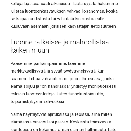
kelloja lapsissa saati aikuisissa. Tästä syystä haluamme
julistaa luonteenkasvatuksen vahvaa ilosanomaa, koska
se kaipaa uudistusta tai vähintäänkin nostoa sille
kuuluvaan asemaan; jokaisen kasvattajan tietoisuuteen.
Luonne ratkaisee ja mahdollistaa
kaiken muun
Pääsemme parhaimpaamme, koemme
merkityksellisyyttä ja syvää tyydyttyneisyyttä, kun
saamme laittaa vahvuutemme peliin. Ihmisessä, jonka
elämä soljuu ja ”on hanskassa” yhdistyy monipuolisesti
erilaisia luonteentaitoja, kuten tunnekuntoisuutta,
toipumiskykyä ja vahvuuksia.
Nämä näyttäytyvät ajatuksissa ja teoissa, siinä miten
elämäänsä navigoi läpi päivien. Keskeistä toimivassa
luonteessa on kokemus oman elämän hallinnasta, taito