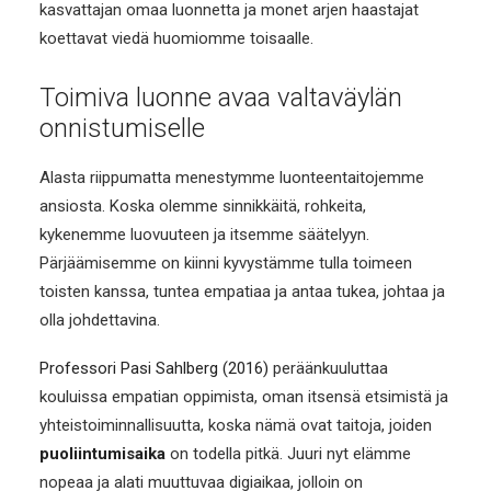
kasvattajan omaa luonnetta ja monet arjen haastajat
koettavat viedä huomiomme toisaalle.
Toimiva luonne avaa valtaväylän
onnistumiselle
Alasta riippumatta menestymme luonteentaitojemme
ansiosta. Koska olemme sinnikkäitä, rohkeita,
kykenemme luovuuteen ja itsemme säätelyyn.
Pärjäämisemme on kiinni kyvystämme tulla toimeen
toisten kanssa, tuntea empatiaa ja antaa tukea, johtaa ja
olla johdettavina.
Professori Pasi Sahlberg (2016)
peräänkuuluttaa
kouluissa empatian oppimista, oman itsensä etsimistä ja
yhteistoiminnallisuutta, koska nämä ovat taitoja, joiden
puoliintumisaika
on todella pitkä. Juuri nyt elämme
nopeaa ja alati muuttuvaa digiaikaa, jolloin on