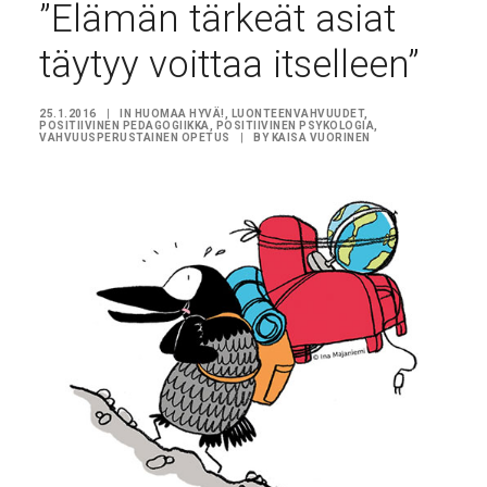
”Elämän tärkeät asiat
täytyy voittaa itselleen”
25.1.2016
|
IN
HUOMAA HYVÄ!
,
LUONTEENVAHVUUDET
,
POSITIIVINEN PEDAGOGIIKKA
,
POSITIIVINEN PSYKOLOGIA
,
VAHVUUSPERUSTAINEN OPETUS
|
BY
KAISA VUORINEN