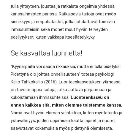
tulla yhteyteen, joustaa ja ratkaista ongelmia yhdessä
kanssaihmisten parissa. Ratkaisevia taitoja ovat myös
sinnikkyys ja empatiataidot, jotka johdattavat toimiviin
ihmissuhteisiin sekä monet muut hyvän terveyden
edellytykset, kuten vaikkapa itsesäätelykyky.
Se kasvattaa luonnetta!
”Kyynärpäillä voi saada rikkauksia, mutta ei tulla pidetyksi.
Pidettynä olo johtaa onnellisuuteen” toteaa psykologi
Keijo Tahkokallio (2016). Luonteenkasvatuksen ytimessä
on tavoite oppia taitoja, jotka auttava pärjäämään ja
kukoistamaan ihmissuhteissa.
Luonteenkasvu on
ennen kaikkea sitä, miten olemme toistemme kanssa
.
Nämä ovat hyvän elämän ydintaitoja, kuten myötätunto ja
ystävällisyys, joiden oppimisen kautta lapset ja nuoret
saavuttavat kokemuksia myös pidettynä olemisesta.