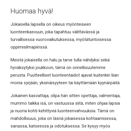
Huomaa hyvä!
Jokaisella lapsella on oikeus myönteiseen
luonteenkasvuun, joka tapahtuu välittävässä ja
turvallisessa vuorovaikutuksessa, myötätuntoisessa
oppimisilmapiirissä.
Meistä jokaisella on halu ja tarve tulla nähdyksi sekä
hyväksytyksi joukkoon, tämä on onnellisuutemme
perusta. Puutteelliset luonteentaidot ajavat kuitenkin liian
monia syrjään, yksinäisyyteen tai käyttämään kyynärpäitä.
Jokainen kasvattaja, olipa hän sitten opettaja, valmentaja,
mummo taikka isä, on vastuussa siitä, miten ohjaa lapsia
ja nuoria kohti kehittyviä luonteenvahvuuksia. Tämä on
mahdollisuus, joka on läsnä jokaisessa kohtaamisessa,
sanassa, katseessa ja odotuksessa. Se kysyy myös