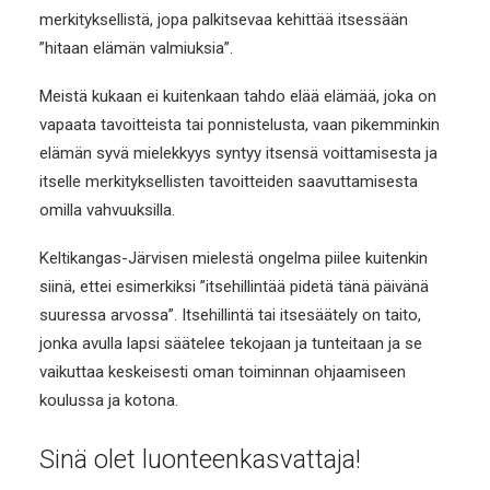
merkityksellistä, jopa palkitsevaa kehittää itsessään
”hitaan elämän valmiuksia”.
Meistä kukaan ei kuitenkaan tahdo elää elämää, joka on
vapaata tavoitteista tai ponnistelusta, vaan pikemminkin
elämän syvä mielekkyys syntyy itsensä voittamisesta ja
itselle merkityksellisten tavoitteiden saavuttamisesta
omilla vahvuuksilla.
Keltikangas-Järvisen mielestä ongelma piilee kuitenkin
siinä, ettei esimerkiksi ”itsehillintää pidetä tänä päivänä
suuressa arvossa”. Itsehillintä tai itsesäätely on taito,
jonka avulla lapsi säätelee tekojaan ja tunteitaan ja se
vaikuttaa keskeisesti oman toiminnan ohjaamiseen
koulussa ja kotona.
Sinä olet luonteenkasvattaja!